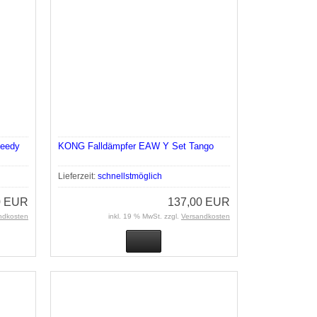
eedy
KONG Falldämpfer EAW Y Set Tango
Lieferzeit:
schnellstmöglich
0 EUR
137,00 EUR
ndkosten
inkl. 19 % MwSt. zzgl.
Versandkosten