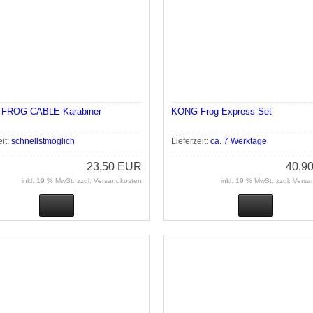
FROG CABLE Karabiner
KONG Frog Express Set
eit:
schnellstmöglich
Lieferzeit:
ca. 7 Werktage
23,50 EUR
40,9
inkl. 19 % MwSt. zzgl.
Versandkosten
inkl. 19 % MwSt. zzgl.
Versa