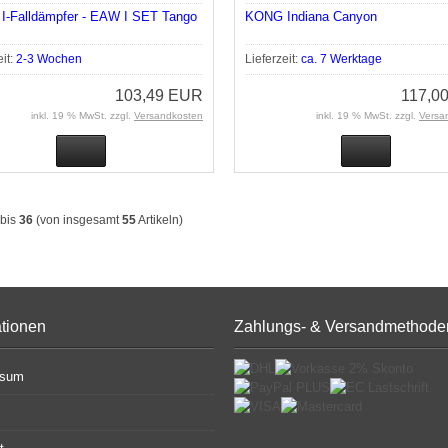
-Falldämpfer - EAW I SET Tango
KONG Indiana Canyon
eit:
2-3 Wochen
Lieferzeit:
ca. 7 Werktage
103,49 EUR
117,0
inkl. 19 % MwSt. zzgl.
Versandkosten
inkl. 19 % MwSt. zzgl.
Versa
bis
36
(von insgesamt
55
Artikeln)
ationen
Zahlungs- & Versandmethode
ssum