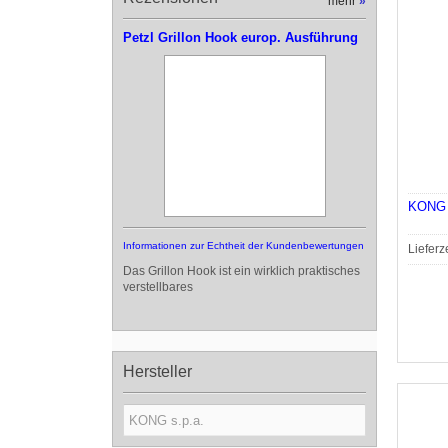
mehr
»
Petzl Grillon Hook europ. Ausführung
KONG E
Informationen zur Echtheit der Kundenbewertungen
Lieferz
Das Grillon Hook ist ein wirklich praktisches
verstellbares
Hersteller