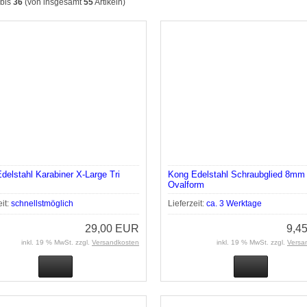
bis
36
(von insgesamt
55
Artikeln)
delstahl Karabiner X-Large Tri
Kong Edelstahl Schraubglied 8mm 
Ovalform
eit:
schnellstmöglich
Lieferzeit:
ca. 3 Werktage
29,00 EUR
9,4
inkl. 19 % MwSt. zzgl.
Versandkosten
inkl. 19 % MwSt. zzgl.
Versa