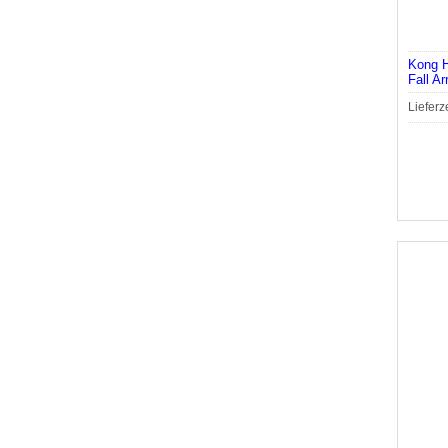
Kong H
Fall Ar
Lieferz