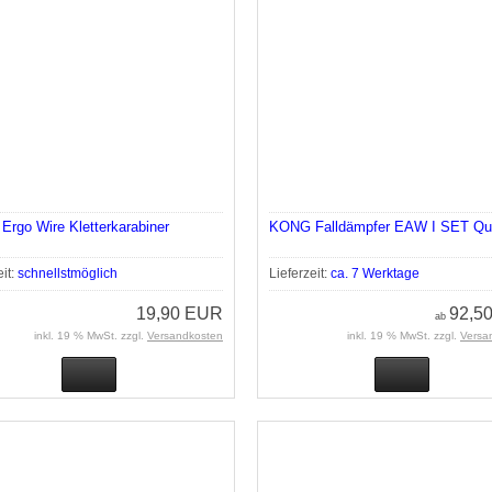
rgo Wire Kletterkarabiner
KONG Falldämpfer EAW I SET Qu
eit:
schnellstmöglich
Lieferzeit:
ca. 7 Werktage
19,90 EUR
92,5
ab
inkl. 19 % MwSt. zzgl.
Versandkosten
inkl. 19 % MwSt. zzgl.
Versa