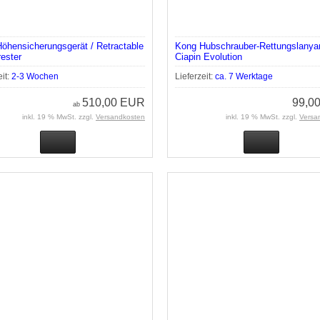
öhensicherungsgerät / Retractable
Kong Hubschrauber-Rettungslanya
rester
Ciapin Evolution
eit:
2-3 Wochen
Lieferzeit:
ca. 7 Werktage
510,00 EUR
99,0
ab
inkl. 19 % MwSt. zzgl.
Versandkosten
inkl. 19 % MwSt. zzgl.
Versa