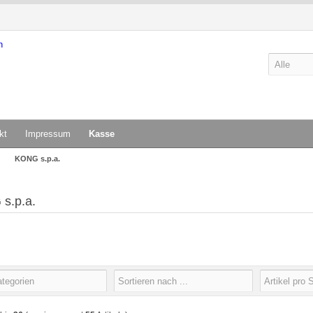
kt
Impressum
Kasse
KONG s.p.a.
s.p.a.