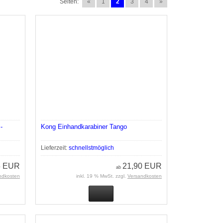
Seiten:
«
1
2
3
4
»
-
Kong Einhandkarabiner Tango
Lieferzeit:
schnellstmöglich
5 EUR
21,90 EUR
ab
ndkosten
inkl. 19 % MwSt. zzgl.
Versandkosten