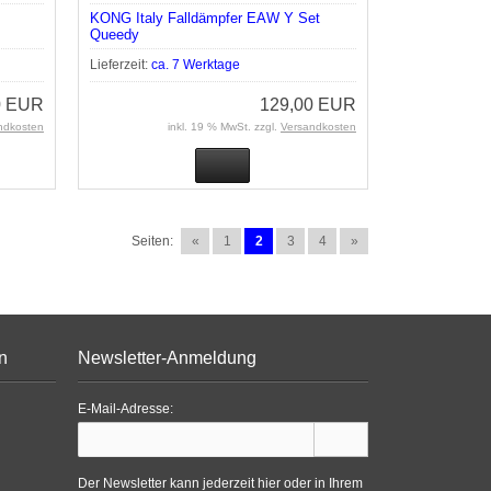
KONG Italy Falldämpfer EAW Y Set
Queedy
Lieferzeit:
ca. 7 Werktage
0 EUR
129,00 EUR
ndkosten
inkl. 19 % MwSt. zzgl.
Versandkosten
Seiten:
«
1
2
3
4
»
n
Newsletter-Anmeldung
E-Mail-Adresse:
Der Newsletter kann jederzeit hier oder in Ihrem