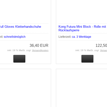
ull Gloves Kletterhandschuhe
Kong Futura Mini Block - Rolle mit
Rücklaufsperre
eit:
schnellstmöglich
Lieferzeit:
ca. 3 Werktage
36,40 EUR
122,5
inkl. 19 % MwSt. zzgl.
Versandkosten
inkl. 19 % MwSt. zzgl.
Versa