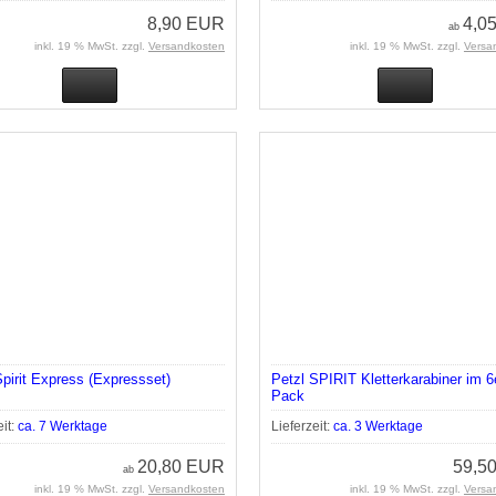
8,90 EUR
4,0
ab
inkl. 19 % MwSt. zzgl.
Versandkosten
inkl. 19 % MwSt. zzgl.
Versa
Spirit Express (Expressset)
Petzl SPIRIT Kletterkarabiner im 6
Pack
eit:
ca. 7 Werktage
Lieferzeit:
ca. 3 Werktage
20,80 EUR
59,5
ab
inkl. 19 % MwSt. zzgl.
Versandkosten
inkl. 19 % MwSt. zzgl.
Versa