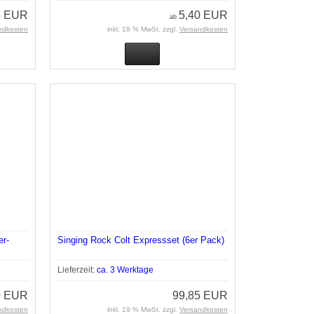
5 EUR
5,40 EUR
ab
ndkosten
inkl. 19 % MwSt. zzgl.
Versandkosten
er-
Singing Rock Colt Expressset (6er Pack)
Lieferzeit:
ca. 3 Werktage
0 EUR
99,85 EUR
ndkosten
inkl. 19 % MwSt. zzgl.
Versandkosten