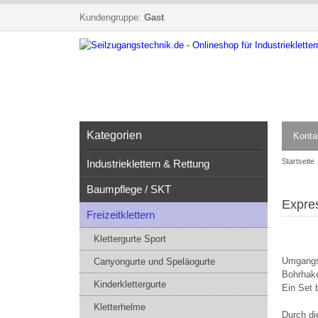
Kundengruppe:
Gast
Kategorien
Konta
Startseite
Industrieklettern & Rettung
Baumpflege / SKT
Expres
Freizeitklettern
Klettergurte Sport
Umgangss
Canyongurte und Speläogurte
Bohrhake
Kinderklettergurte
Ein Set 
Kletterhelme
Durch di