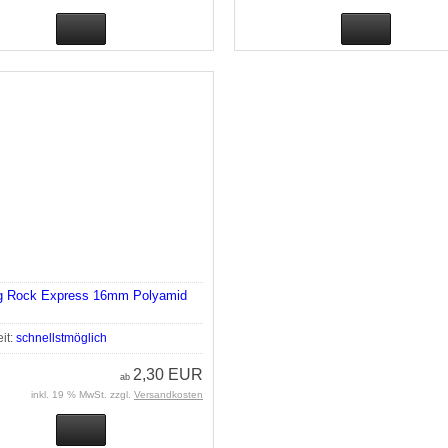
ng Rock Express 16mm Polyamid
eit:
schnellstmöglich
2,30 EUR
ab
inkl. 19 % MwSt. zzgl.
Versandkosten