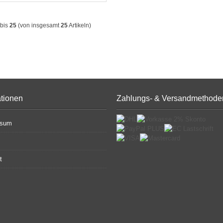
bis
25
(von insgesamt
25
Artikeln)
ationen
Zahlungs- & Versandmethode
ssum
t