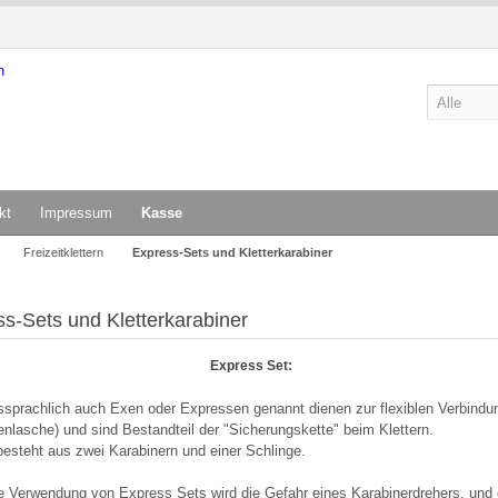
kt
Impressum
Kasse
Freizeitklettern
Express-Sets und Kletterkarabiner
s-Sets und Kletterkarabiner
Express Set:
prachlich auch Exen oder Expressen genannt dienen zur flexiblen Verbindung
nlasche) und sind Bestandteil der "Sicherungskette" beim Klettern.
besteht aus zwei Karabinern und einer Schlinge.
e Verwendung von Express Sets wird die Gefahr eines Karabinerdrehers, und 