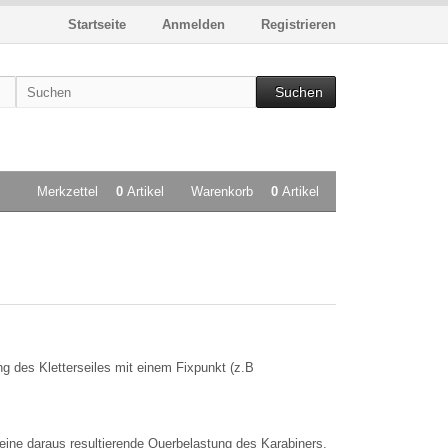
Startseite
Anmelden
Registrieren
Suchen
Merkzettel
0
Artikel
Warenkorb
0
Artikel
 des Kletterseiles mit einem Fixpunkt (z.B
eine daraus resultierende Querbelastung des Karabiners,