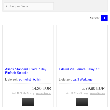
Seiten:
1
Aliens Standard Fixed Pulley
Edelrid Via Ferrata Belay Kit II
Einfach-Seilrolle
Lieferzeit:
schnellstmöglich
Lieferzeit:
ca. 3 Werktage
14,20 EUR
79,80 EUR
ab
inkl. 19 % MwSt. zzgl.
Versandkosten
inkl. 19 % MwSt. zzgl.
Versandkosten