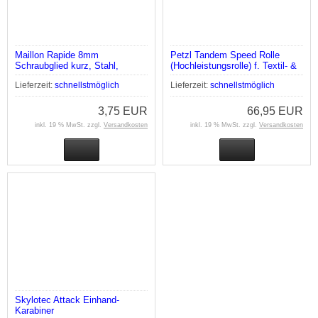
Maillon Rapide 8mm
Petzl Tandem Speed Rolle
Schraubglied kurz, Stahl,
(Hochleistungsrolle) f. Textil- &
genormt
Drahtseil
Lieferzeit:
schnellstmöglich
Lieferzeit:
schnellstmöglich
3,75 EUR
66,95 EUR
inkl. 19 % MwSt. zzgl.
Versandkosten
inkl. 19 % MwSt. zzgl.
Versandkosten
Skylotec Attack Einhand-
Karabiner