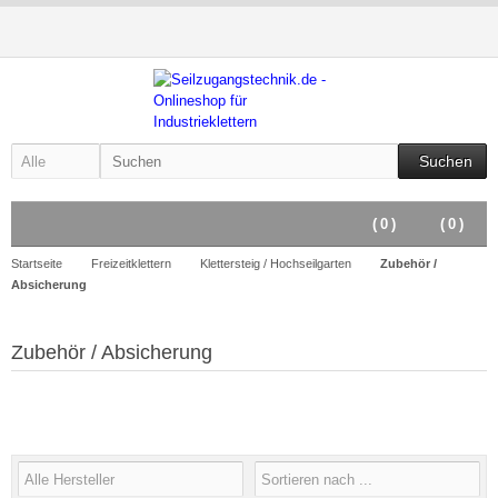
Suchen
(
0
)
(
0
)
Startseite
Freizeitklettern
Klettersteig / Hochseilgarten
Zubehör /
Absicherung
Zubehör / Absicherung