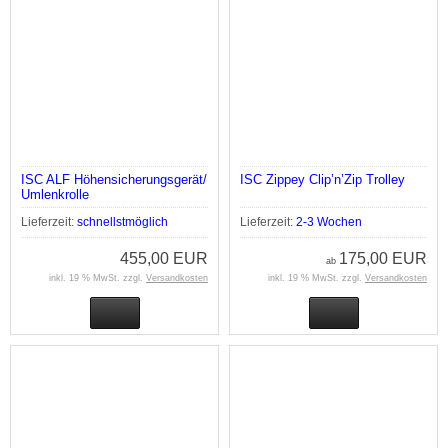
ISC ALF Höhensicherungsgerät/
ISC Zippey Clip’n’Zip Trolley
Umlenkrolle
Lieferzeit:
schnellstmöglich
Lieferzeit:
2-3 Wochen
455,00 EUR
175,00 EUR
ab
inkl. 19 % MwSt. zzgl.
Versandkosten
inkl. 19 % MwSt. zzgl.
Versandkosten