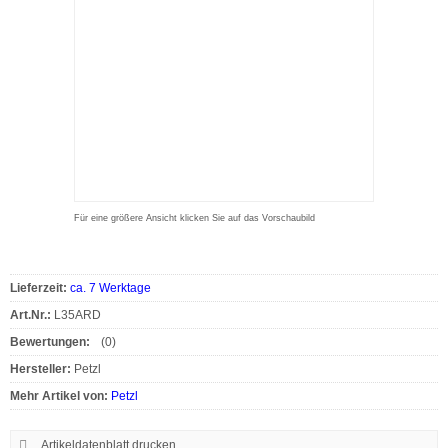
Für eine größere Ansicht klicken Sie auf das Vorschaubild
Lieferzeit:
ca. 7 Werktage
Art.Nr.:
L35ARD
Bewertungen:
(0)
Hersteller:
Petzl
Mehr Artikel von:
Petzl
Artikeldatenblatt drucken