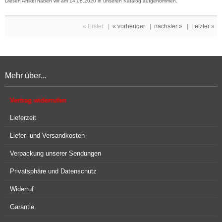
Diesen Artikel haben wir am 14.08.2020 in unseren Katalog aufgenommen.
« Erster
|
« vorheriger
|
nächster »
|
Letzter »
Mehr über...
Vertrag widerrufen
Lieferzeit
Liefer- und Versandkosten
Verpackung unserer Sendungen
Privatsphäre und Datenschutz
Widerruf
Garantie