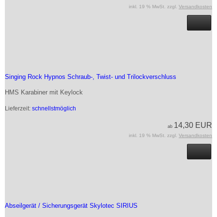
inkl. 19 % MwSt. zzgl.
Versandkosten
Singing Rock Hypnos Schraub-, Twist- und Trilockverschluss
HMS Karabiner mit Keylock
Lieferzeit:
schnellstmöglich
14,30 EUR
ab
inkl. 19 % MwSt. zzgl.
Versandkosten
Abseilgerät / Sicherungsgerät Skylotec SIRIUS