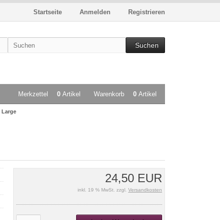
Startseite
Anmelden
Registrieren
Suchen
Merkzettel
0
Artikel
Warenkorb
0
Artikel
e Large
24,50 EUR
inkl. 19 % MwSt. zzgl.
Versandkosten