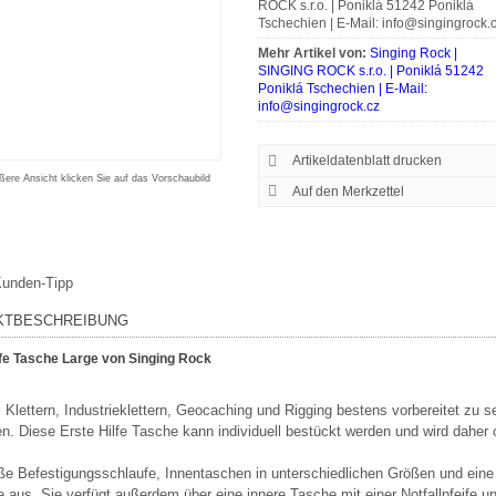
ROCK s.r.o. | Poniklá 51242 Poniklá
Tschechien | E-Mail: info@singingrock.
Mehr Artikel von:
Singing Rock |
SINGING ROCK s.r.o. | Poniklá 51242
Poniklá Tschechien | E-Mail:
info@singingrock.cz
Artikeldatenblatt drucken
ßere Ansicht klicken Sie auf das Vorschaubild
unden-Tipp
KTBESCHREIBUNG
lfe Tasche Large von Singing Rock
Klettern, Industrieklettern, Geocaching und Rigging bestens vorbereitet zu se
n. Diese Erste Hilfe Tasche kann individuell bestückt werden und wird daher oh
ße Befestigungsschlaufe, Innentaschen in unterschiedlichen Größen und eine
e aus. Sie verfügt außerdem über eine innere Tasche mit einer Notfallpfeife u