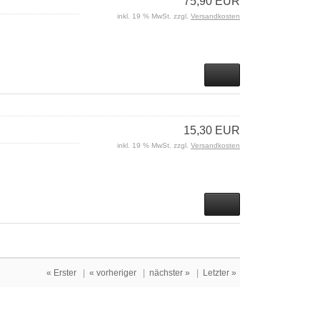
75,90 EUR
inkl. 19 % MwSt. zzgl.
Versandkosten
15,30 EUR
inkl. 19 % MwSt. zzgl.
Versandkosten
« Erster
|
« vorheriger
|
nächster »
|
Letzter »