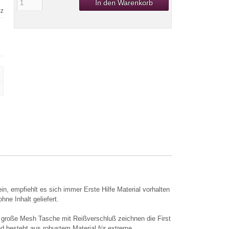
In den Warenkorb
cz
in, empfiehlt es sich immer Erste Hilfe Material vorhalten
ne Inhalt geliefert.
 große Mesh Tasche mit Reißverschluß zeichnen die First
nd besteht aus robustem Material für extreme