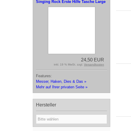
Singing Rock Erste Hilfe Tasche Large
24,50 EUR
inkl. 19 % MwSt. zzgl.
Versandkosten
Features:
Messer, Haken, Dies & Das »
Mehr auf Ihrer privaten Seite »
Hersteller