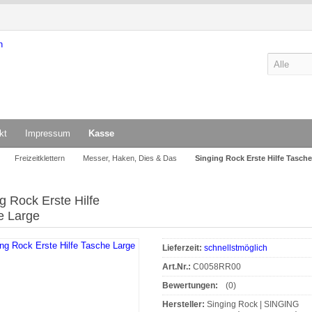
kt
Impressum
Kasse
Freizeitklettern
Messer, Haken, Dies & Das
Singing Rock Erste Hilfe Tasch
g Rock Erste Hilfe
e Large
Lieferzeit:
schnellstmöglich
Art.Nr.:
C0058RR00
Bewertungen:
(0)
Hersteller:
Singing Rock | SINGING