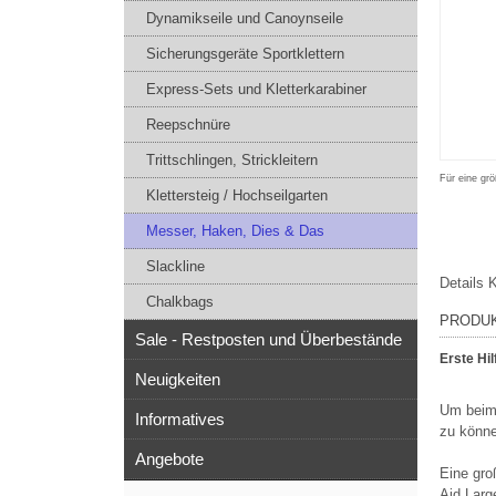
Dynamikseile und Canoynseile
Sicherungsgeräte Sportklettern
Express-Sets und Kletterkarabiner
Reepschnüre
Trittschlingen, Strickleitern
Für eine grö
Klettersteig / Hochseilgarten
Messer, Haken, Dies & Das
Slackline
Details
K
Chalkbags
PRODU
Sale - Restposten und Überbestände
Erste Hi
Neuigkeiten
Um beim 
Informatives
zu könne
Angebote
Eine gro
Aid Larg