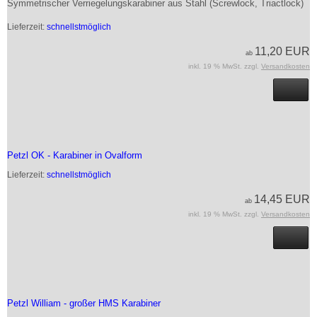
Symmetrischer Verriegelungskarabiner aus Stahl (Screwlock, Triactlock)
Lieferzeit:
schnellstmöglich
11,20 EUR
ab
inkl. 19 % MwSt. zzgl.
Versandkosten
Petzl OK - Karabiner in Ovalform
Lieferzeit:
schnellstmöglich
14,45 EUR
ab
inkl. 19 % MwSt. zzgl.
Versandkosten
Petzl William - großer HMS Karabiner