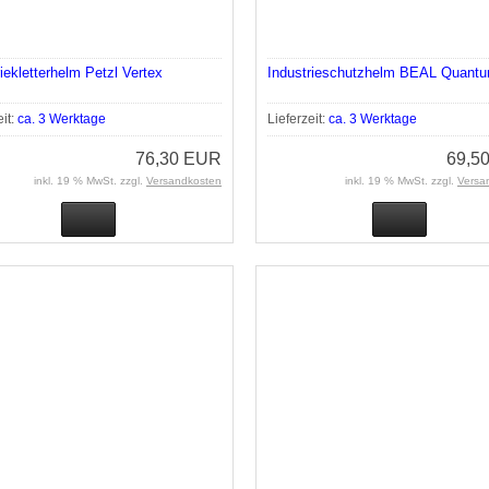
riekletterhelm Petzl Vertex
Industrieschutzhelm BEAL Quant
eit:
ca. 3 Werktage
Lieferzeit:
ca. 3 Werktage
76,30 EUR
69,5
inkl. 19 % MwSt. zzgl.
Versandkosten
inkl. 19 % MwSt. zzgl.
Versa