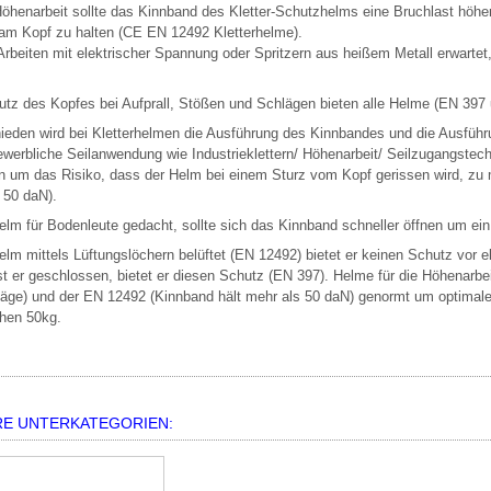
Höhenarbeit sollte das Kinnband des Kletter-Schutzhelms eine Bruchlast höh
am Kopf zu halten (CE EN 12492 Kletterhelme).
rbeiten mit elektrischer Spannung oder Spritzern aus heißem Metall erwartet
tz des Kopfes bei Aufprall, Stößen und Schlägen bieten alle Helme (EN 397
ieden wird bei Kletterhelmen die Ausführung des Kinnbandes und die Ausführ
gewerbliche Seilanwendung wie Industrieklettern/ Höhenarbeit/ Seilzugangstec
n um das Risiko, dass der Helm bei einem Sturz vom Kopf gerissen wird, zu 
 50 daN).
Helm für Bodenleute gedacht, sollte sich das Kinnband schneller öffnen um ei
Helm mittels Lüftungslöchern belüftet (EN 12492) bietet er keinen Schutz vor 
Ist er geschlossen, bietet er diesen Schutz (EN 397). Helme für die Höhenar
äge) und der EN 12492 (Kinnband hält mehr als 50 daN) genormt um optimalen
hen 50kg.
RE UNTERKATEGORIEN: