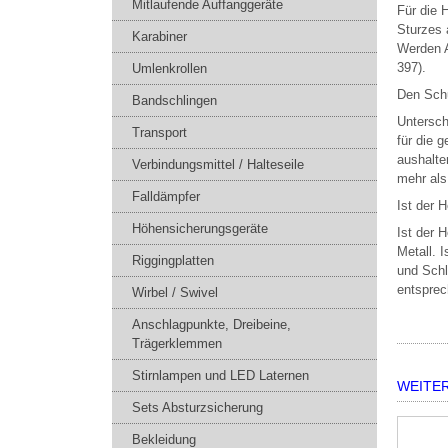
Mitlaufende Auffanggeräte
Für die 
Sturzes 
Karabiner
Werden A
397).
Umlenkrollen
Den Schu
Bandschlingen
Untersch
Transport
für die 
aushalte
Verbindungsmittel / Halteseile
mehr als
Falldämpfer
Ist der 
Höhensicherungsgeräte
Ist der 
Metall. 
Riggingplatten
und Schl
entsprec
Wirbel / Swivel
Anschlagpunkte, Dreibeine,
Trägerklemmen
Stirnlampen und LED Laternen
WEITE
Sets Absturzsicherung
Bekleidung