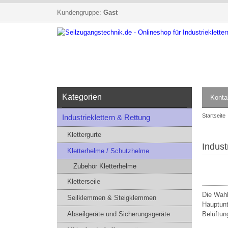
Kundengruppe:
Gast
Kategorien
Konta
Startseite
Industrieklettern & Rettung
Klettergurte
Indust
Kletterhelme / Schutzhelme
Zubehör Kletterhelme
Kletterseile
Die Wah
Seilklemmen & Steigklemmen
Hauptunt
Abseilgeräte und Sicherungsgeräte
Belüftun