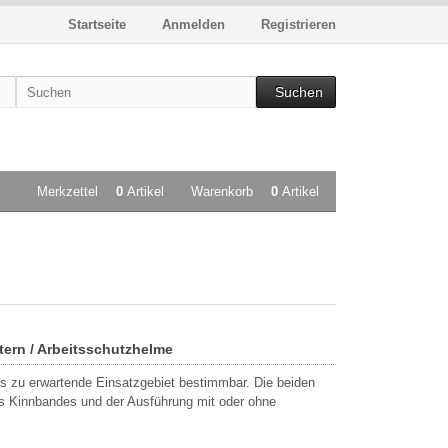
Startseite
Anmelden
Registrieren
Suchen
Merkzettel
0
Artikel
Warenkorb
0
Artikel
tern / Arbeitsschutzhelme
s zu erwartende Einsatzgebiet bestimmbar. Die beiden
s Kinnbandes und der Ausführung mit oder ohne