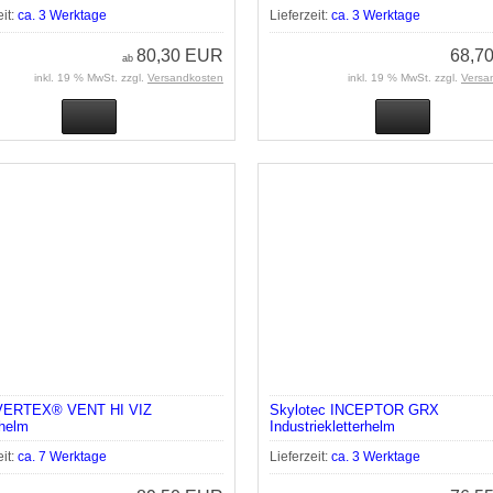
eit:
ca. 3 Werktage
Lieferzeit:
ca. 3 Werktage
80,30 EUR
68,7
ab
inkl. 19 % MwSt. zzgl.
Versandkosten
inkl. 19 % MwSt. zzgl.
Versa
 VERTEX® VENT HI VIZ
Skylotec INCEPTOR GRX
rhelm
Industriekletterhelm
eit:
ca. 7 Werktage
Lieferzeit:
ca. 3 Werktage