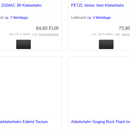
d ZODIAC 3R Kletterhelm
PETZL Vertex Vent Kletterhelm
eit:
ca. 7 Werktage
Lieferzeit:
ca. 3 Werktage
64,80 EUR
75,9
inkl. 19 % MwSt. zzgl.
Versandkosten
inkl. 19 % MwSt. zzgl.
Versa
riekletterhelm Edelrid Tectum
Arbeitshelm Singing Rock Flash In