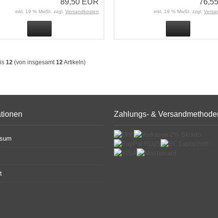
89,50 EUR
76,5
inkl. 19 % MwSt. zzgl.
Versandkosten
inkl. 19 % MwSt. zzgl.
Versa
is
12
(von insgesamt
12
Artikeln)
ationen
Zahlungs- & Versandmethode
ssum
t