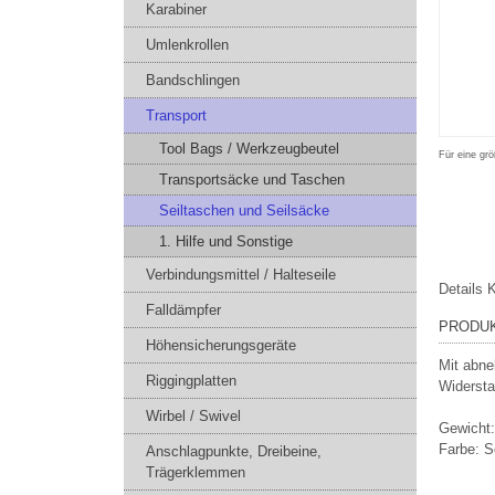
Karabiner
Umlenkrollen
Bandschlingen
Transport
Tool Bags / Werkzeugbeutel
Für eine grö
Transportsäcke und Taschen
Seiltaschen und Seilsäcke
1. Hilfe und Sonstige
Verbindungsmittel / Halteseile
Details
K
Falldämpfer
PRODU
Höhensicherungsgeräte
Mit abne
Riggingplatten
Widersta
Wirbel / Swivel
Gewicht:
Farbe: 
Anschlagpunkte, Dreibeine,
Trägerklemmen