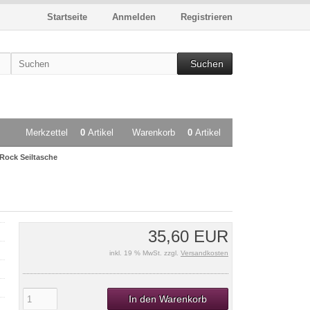
Startseite
Anmelden
Registrieren
Suchen
Merkzettel
0
Artikel
Warenkorb
0
Artikel
Rock Seiltasche
35,60 EUR
inkl. 19 % MwSt. zzgl.
Versandkosten
In den Warenkorb