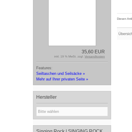
Diesen Art
Übersic
35,60 EUR
inkl. 19 % MwSt. zzgl.
Versandkosten
Features:
Seiltaschen und Seilsäcke »
Mehr auf Ihrer privaten Seite »
Hersteller
Singing Rock | SINGING ROCK