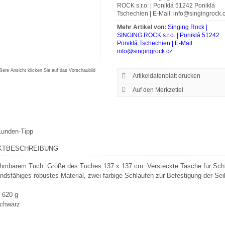
ROCK s.r.o. | Poniklá 51242 Poniklá
Tschechien | E-Mail: info@singingrock.
Mehr Artikel von:
Singing Rock |
SINGING ROCK s.r.o. | Poniklá 51242
Poniklá Tschechien | E-Mail:
info@singingrock.cz
ßere Ansicht klicken Sie auf das Vorschaubild
Artikeldatenblatt drucken
unden-Tipp
KTBESCHREIBUNG
hmbarem Tuch. Größe des Tuches 137 x 137 cm. Versteckte Tasche für Schlüs
ndsfähiges robustes Material, zwei farbige Schlaufen zur Befestigung der Sei
 620 g
Schwarz