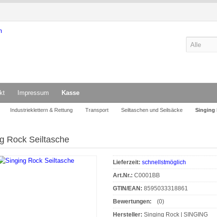
kt
Impressum
Kasse
Industrieklettern & Rettung
Transport
Seiltaschen und Seilsäcke
Singing 
g Rock Seiltasche
Lieferzeit:
schnellstmöglich
Art.Nr.:
C0001BB
GTIN/EAN:
8595033318861
Bewertungen:
(0)
Hersteller:
Singing Rock | SINGING