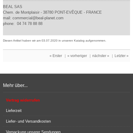
BEAL SAS
Chem. de Montplaisir - 38780 PONT-EVÊQUE - FRANCE
mail: commercial@beal-planet.com
phone: 04 74 78 88 88
Diesen Artikel haben wir am 03.07.2020 in unseren Katalog aufgenommen.
« Erster
|
« vorheriger
|
nächster »
|
Letzter »
Mehr über...
Vertrag widerrufen
Lieferzeit
Liefer- und Versandkosten
Verpackung unserer Sendungen