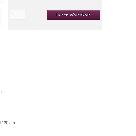
In den Warenkorb
st
nd 120 cm.