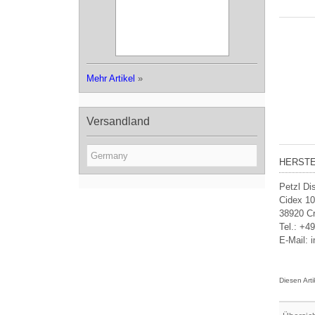
Mehr Artikel
»
Versandland
HERSTE
Petzl Dis
Cidex 10
38920 Cr
Tel.: +4
E-Mail: 
Diesen Art