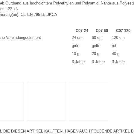
ial: Gurtband aus hochdichtem Polyethylen und Polyamid, Nähte aus Polyest
last: 22 kN
fizierung(en): CE EN 795 B, UKCA
C07 24
C07 60
C07 120
hne Verbindungselement
24 cm
60 cm
120 cm
grün
gelb
rot
10 g
20 g
40 g
3 Jahre
3 Jahre
3 Jahre
, DIE DIESEN ARTIKEL KAUFTEN, HABEN AUCH FOLGENDE ARTIKEL B