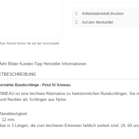
Artikeldatenblatt drucken
ßere Ansicht klicken Sie auf das Vorschaubild
ehr Bilder
Kunden-Tipp
Hersteller Informationen
KTBESCHREIBUNG
vernähte Bandschlinge - Petzl St`Anneau
NNEAU ist eine leichtere Alternative zu herkömmlichen Rundschlingen. Sie i
 und flexibler als Schlingen aus Nylon.
briebfestigkeit.
e: 12 mm.
bar in 3 Längen, die zum leichteren Erkennen farblich sortiert sind: 24, 60 u