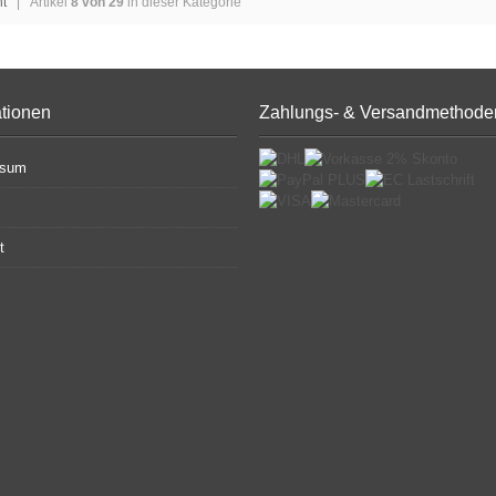
ht
| Artikel
8 von 29
in dieser Kategorie
ationen
Zahlungs- & Versandmethode
ssum
t