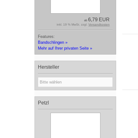
6,79 EUR
ab
inkl. 19 % MwSt. zzgl.
Versandkosten
Features:
Bandschlingen »
Mehr auf Ihrer privaten Seite »
Hersteller
Petzl