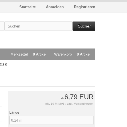
Startseite
Anmelden
Registrieren
Suchen
Merkzettel
0
Artikel
Warenkorb
0
Artikel
,2 t)
6,79 EUR
ab
inkl. 19 % MwSt. zzgl.
Versandkosten
Länge