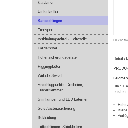
Karabiner
Umlenkrollen
Bandschlingen
Transport
Verbindungsmittel / Halteseile
Für eine grö
Falldämpfer
Höhensicherungsgeräte
Details
M
Riggingplatten
PRODU
Wirbel / Swivel
Leichte 
Anschlagpunkte, Dreibeine,
Die ST’A
Trägerklemmen
Leichter
Stirnlampen und LED Laternen
Hohe A
Sets Absturzsicherung
Breit
Verfüg
Bekleidung
Trittschlingen, Strickleitern