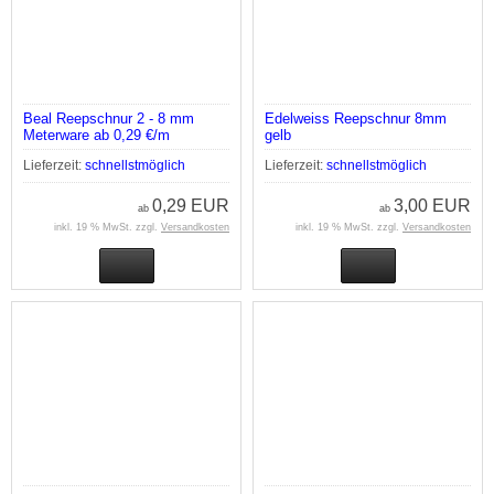
Beal Reepschnur 2 - 8 mm
Edelweiss Reepschnur 8mm
Meterware ab 0,29 €/m
gelb
Lieferzeit:
schnellstmöglich
Lieferzeit:
schnellstmöglich
0,29 EUR
3,00 EUR
ab
ab
inkl. 19 % MwSt. zzgl.
Versandkosten
inkl. 19 % MwSt. zzgl.
Versandkosten