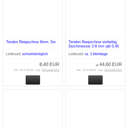
Tendon Reepschnur 8mm, 5m
Tendon Reepschnur einfarbig
Durchmesser 2-8 mm (ab 0,45
Euro/m)
Lieferzeit:
schnellstmöglich
Lieferzeit:
ca. 3 Werktage
8,40 EUR
44,60 EUR
ab
inkl. 19 % MwSt. zzgl.
Versandkosten
inkl. 19 % MwSt. zzgl.
Versandkosten