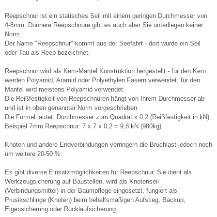
Reepschnur ist ein statisches Seil mit einem geringen Durchmesser von
4-8mm. Dünnere Reepschnüre gibt es auch aber Sie unterliegen keiner
Norm.
Der Name "Reepschnur" kommt aus der Seefahrt - dort wurde ein Seil
oder Tau als Reep bezeichnet.
Reepschnur wird als Kern-Mantel Konstruktion hergestellt - für den Kern
werden Polyamid, Aramid oder Polyethylen Fasern verwendet, für den
Mantel wird meistens Polyamid verwendet.
Die Reißfestigkeit von Reepschnüren hängt von Ihrem Durchmesser ab
und ist in oben genannter Norm vorgeschrieben.
Die Formel lautet: Durchmesser zum Quadrat x 0,2 (Reißfestigkeit in kN).
Beispiel 7mm Reepschnur: 7 x 7 x 0,2 = 9,8 kN (980kg).
Knoten und andere Endverbindungen verringern die Bruchlast jedoch noch
um weitere 20-50 %.
Es gibt diverse Einsatzmöglichkeiten für Reepschnur. Sie dient als
Werkzeugsicherung auf Baustellen, wird als Knotenseil
(Verbindungsmittel) in der Baumpflege eingesetzt, fungiert als
Prusikschlinge (Knoten) beim behelfsmäßigen Aufstieg, Backup,
Eigensicherung oder Rücklaufsicherung.